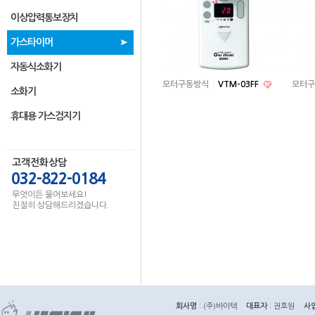
이상압력통보장치
가스타이머
자동식소화기
모터구동방식
VTM-03FF
모터구
소화기
휴대용 가스검지기
고객전화상담
032-822-0184
무엇이든 물어보세요!
친절히 상담해드리겠습니다.
회사명
: (주)바이텍
대표자
: 권호원
사