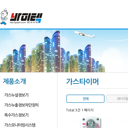
제품소개
가스타이머
가스누설경보기
전체
모터구동
가스누출경보차단장치
Total 3건
1 페이지
특수가스경보기
가스모니터링시스템